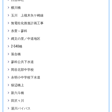
横川橋
玉川 上槻木矢ケ崎線
無電柱化推進計画工事
糸萱～蓼科
縄文の里／中道地区
2-540橋
落合橋
蓼科公共下水道
岡谷北部中学校
永明小中学校下水道
猿辺橋上
新六斗橋
田沢々川
湯川バイパス