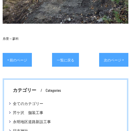
糸萱～蓼科
< 前のページ
一覧に戻る
次のページ >
カテゴリー
Categories
全てのカテゴリー
芹ケ沢 舗装工事
永明地区道路新設工事
日吉神社