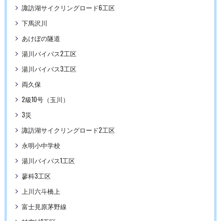
諏訪湖サイクリングロード6工区
下馬沢川
あけぼの隧道
湯川バイパス2工区
湯川バイパス3工区
両久保
2級10号（玉川）
3災
諏訪湖サイクリングロード2工区
永明小中学校
湯川バイパス1工区
蓼科3工区
上川六斗橋上
富士見原茅野線