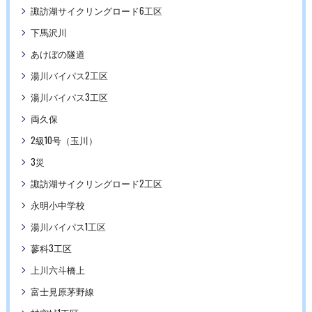
諏訪湖サイクリングロード6工区
下馬沢川
あけぼの隧道
湯川バイパス2工区
湯川バイパス3工区
両久保
2級10号（玉川）
3災
諏訪湖サイクリングロード2工区
永明小中学校
湯川バイパス1工区
蓼科3工区
上川六斗橋上
富士見原茅野線