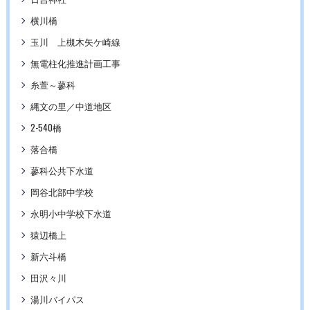
横川橋
玉川 上槻木矢ケ崎線
無電柱化推進計画工事
糸萱～蓼科
縄文の里／中道地区
2-540橋
落合橋
蓼科公共下水道
岡谷北部中学校
永明小中学校下水道
猿辺橋上
新六斗橋
田沢々川
湯川バイパス