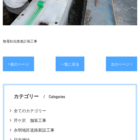
無電柱化推進計画工事
< 前のページ
一覧に戻る
次のページ >
カテゴリー
Categories
全てのカテゴリー
芹ケ沢 舗装工事
永明地区道路新設工事
日吉神社