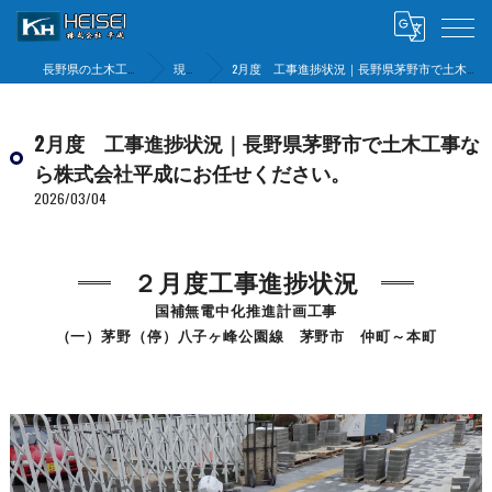
長野県の土木工事は株式会社平成
現場状況
2月度 工事進捗状況｜長野県茅野市で土木工事なら株式会社平成にお任せください。
2月度 工事進捗状況｜長野県茅野市で土木工事な
ら株式会社平成にお任せください。
2026/03/04
２月度工事進捗状況
国補無電中化推進計画工事
（一）茅野（停）八子ヶ峰公園線 茅野市 仲町～本町