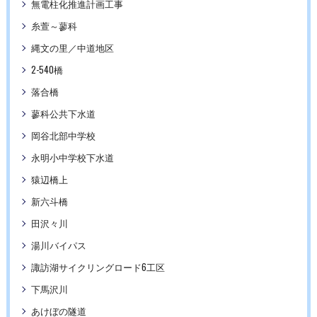
無電柱化推進計画工事
糸萱～蓼科
縄文の里／中道地区
2-540橋
落合橋
蓼科公共下水道
岡谷北部中学校
永明小中学校下水道
猿辺橋上
新六斗橋
田沢々川
湯川バイパス
諏訪湖サイクリングロード6工区
下馬沢川
あけぼの隧道