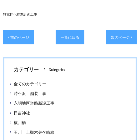
無電柱化推進計画工事
< 前のページ
一覧に戻る
次のページ >
カテゴリー
Categories
全てのカテゴリー
芹ケ沢 舗装工事
永明地区道路新設工事
日吉神社
横川橋
玉川 上槻木矢ケ崎線