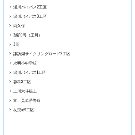
湯川バイパス2工区
湯川バイパス3工区
両久保
2級10号（玉川）
3災
諏訪湖サイクリングロード2工区
永明小中学校
湯川バイパス1工区
蓼科3工区
上川六斗橋上
富士見原茅野線
杖突峠1工区